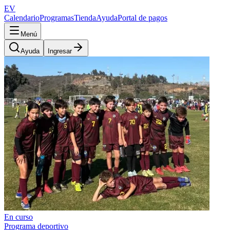
EV
Calendario
Programas
Tienda
Ayuda
Portal de pagos
Menú
Ayuda
Ingresar
En curso
Programa deportivo