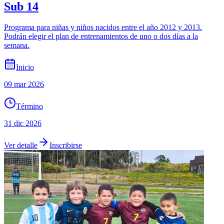
Sub 14
Programa para niñas y niños nacidos entre el año 2012 y 2013.
Podrán elegir el plan de entrenamientos de uno o dos días a la
semana.
Inicio
09 mar 2026
Término
31 dic 2026
Ver detalle
Inscribirse