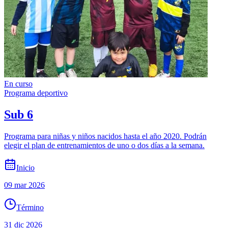
En curso
Programa deportivo
Sub 6
Programa para niñas y niños nacidos hasta el año 2020. Podrán
elegir el plan de entrenamientos de uno o dos días a la semana.
Inicio
09 mar 2026
Término
31 dic 2026