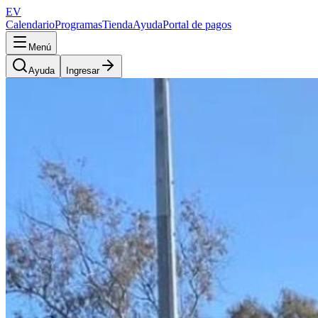
EV
Calendario
Programas
Tienda
Ayuda
Portal de pagos
Menú
Ayuda
Ingresar